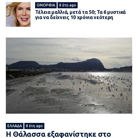
ΟΜΟΡΦΙΆ
8 έτη ago
Τέλεια μαλλιά, μετά τα 50; Τα 6 μυστικά
για να δείχνεις 10 χρόνια νεότερη
ΕΛΛΆΔΑ
8 έτη ago
Η Θάλασσα εξαφανίστηκε στο