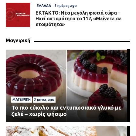
ΕΛΛΆΔΑ
5 ημέρες ago
EKTAKTO: Νέα μεγάλη φωτιά τώρα –
Ηχεί ασταμάτητα το 112, «Μείνετε σε
ετοιμότητα»
Μαγειρική
ΜΑΓΕΙΡΙΚΉ
3 μήνες ago
Το πιο εύκολο και εντυπωσιακό γλυκό με
ζελέ – χωρίς ψήσιμο