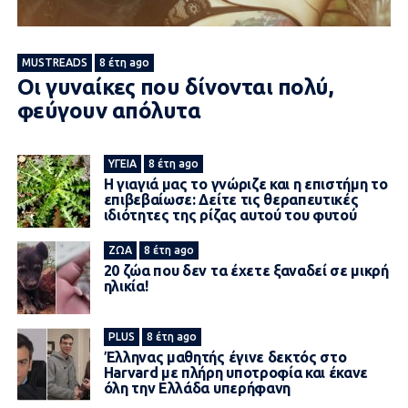
MUSTREADS
8 έτη ago
Οι γυναίκες που δίνονται πολύ,
φεύγουν απόλυτα
ΥΓΕΊΑ
8 έτη ago
Η γιαγιά μας το γνώριζε και η επιστήμη το
επιβεβαίωσε: Δείτε τις θεραπευτικές
ιδιότητες της ρίζας αυτού του φυτού
ΖΏΑ
8 έτη ago
20 ζώα που δεν τα έχετε ξαναδεί σε μικρή
ηλικία!
PLUS
8 έτη ago
Έλληνας μαθητής έγινε δεκτός στο
Harvard με πλήρη υποτροφία και έκανε
όλη την Ελλάδα υπερήφανη