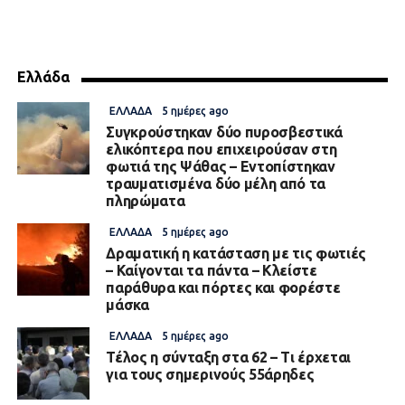
Ελλάδα
ΕΛΛΆΔΑ
5 ημέρες ago
Συγκρούστηκαν δύο πυροσβεστικά
ελικόπτερα που επιχειρούσαν στη
φωτιά της Ψάθας – Εντοπίστηκαν
τραυματισμένα δύο μέλη από τα
πληρώματα
ΕΛΛΆΔΑ
5 ημέρες ago
Δραματική η κατάσταση με τις φωτιές
– Καίγονται τα πάντα – Κλείστε
παράθυρα και πόρτες και φορέστε
μάσκα
ΕΛΛΆΔΑ
5 ημέρες ago
Τέλος η σύνταξη στα 62 – Τι έρχεται
για τους σημερινούς 55άρηδες