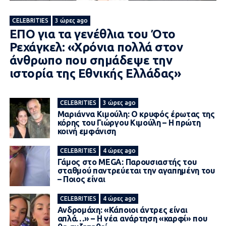
CELEBRITIES
3 ώρες ago
ΕΠΟ για τα γενέθλια του Ότο
Ρεχάγκελ: «Χρόνια πολλά στον
άνθρωπο που σημάδεψε την
ιστορία της Εθνικής Ελλάδας»
CELEBRITIES
3 ώρες ago
Μαριάννα Κιμούλη: Ο κρυφός έρωτας της
κόρης του Γιώργου Κιμούλη – Η πρώτη
κοινή εμφάνιση
CELEBRITIES
4 ώρες ago
Γάμος στο MEGA: Παρουσιαστής του
σταθμού παντρεύεται την αγαπημένη του
– Ποιος είναι
CELEBRITIES
4 ώρες ago
Ανδρομάχη: «Κάποιοι άντρες είναι
απλά…» – Η νέα ανάρτηση «καρφί» που