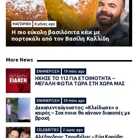
ΜΑΓΕΙΡΙΚΉ
8 μήνες ago
Η πιο εύκολη βασιλόπιτα κέικ με
πορτοκάλι από τον Βασίλη Καλλίδη
More News
ΕΝΗΜΈΡΩΣΗ
19 mins ago
ΗΧΗΣΕ ΤΟ 112 ΓΙΑ ΕΤΟΙΜΟΤΗΤΑ –
ΜΕΓΑΛΗ ΦΩΤΙΑ ΤΩΡΑ ΣΤΗ ΧΩΡΑ ΜΑΣ
ΕΝΗΜΈΡΩΣΗ
59 mins ago
Δεκαπενταύγουστος: «Κλείδωσε» ο
καιρός – Σoκ ποιοι θα κάνουν διακοπές με
βροχή
CELEBRITIES
2 ώρες ago
Αλέξανδρος Τσουβέλας – Εύα Καρύδη: