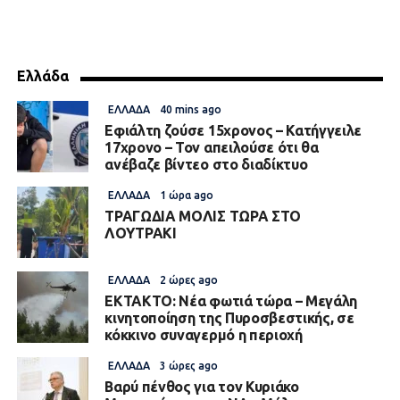
Ελλάδα
ΕΛΛΆΔΑ
40 mins ago
Εφιάλτη ζούσε 15χρονος – Κατήγγειλε
17χρονο – Τον απειλούσε ότι θα
ανέβαζε βίντεο στο διαδίκτυο
ΕΛΛΆΔΑ
1 ώρα ago
ΤΡΑΓΩΔΙΑ ΜΟΛΙΣ ΤΩΡΑ ΣΤΟ
ΛΟΥΤΡΑΚΙ
ΕΛΛΆΔΑ
2 ώρες ago
ΕΚΤΑΚΤΟ: Νέα φωτιά τώρα – Μεγάλη
κινητοποίηση της Πυροσβεστικής, σε
κόκκινο συναγερμό η περιοχή
ΕΛΛΆΔΑ
3 ώρες ago
Βαρύ πένθος για τον Κυριάκο