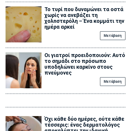
Το τυρί που δuναμώνει τα οστά
χωρίς να ανεβάζει τη
χολnστερόλη – Ένα κομμάτι την
ημέρα αρκεί
Μετάβαση
Οι γιατροί προειδοποιούν: Αυτό
το σημάδι στο πρόσωπο
υποδηλώνει καρκίνο στους
πνεύμονες
Μετάβαση
Όχι κάθε δύο ημέρες, ούτε κάθε
τέσσερις: ένας δερματολόγος
αποκαλύπτει την ιδανική