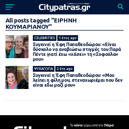
All posts tagged "ΕΙΡΗΝΗ
ΚΟΥΜΑΡΙΑΝΟΥ"
CELEBRITIES
1 έτος ago
Συγκινεί η Έφη Παπαθεοδώρου: «Είναι
δύσκολο να αναβιώσω στιγμές του Παρά
Πέντε γιατί έχω «xάσει» τη «Σοφούλα»
μου»
ΨΥΧΑΓΩΓΊΑ
2 έτη ago
Συγκινεί η Έφη Παπαθεοδώρου: «Μου
λείπει η φίλη μου, στεναχωριέμαι που δεν
είναι εδω μαζί μου»