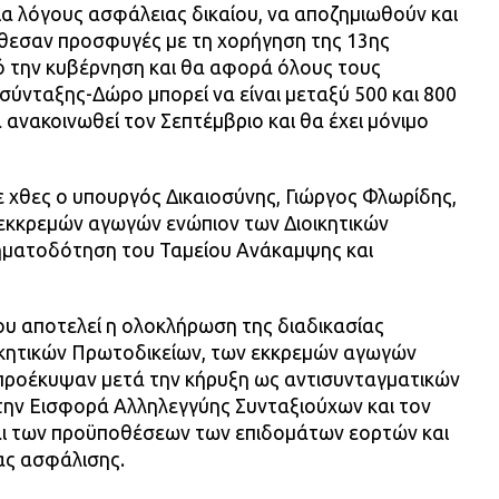
για λόγους ασφάλειας δικαίου, να αποζημιωθούν και
έθεσαν προσφυγές με τη χορήγηση της 13ης
ό την κυβέρνηση και θα αφορά όλους τους
σύνταξης-Δώρο μπορεί να είναι μεταξύ 500 και 800
 ανακοινωθεί τον Σεπτέμβριο και θα έχει μόνιμο
 χθες ο υπουργός Δικαιοσύνης, Γιώργος Φλωρίδης,
 εκκρεμών αγωγών ενώπιον των Διοικητικών
ρηματοδότηση του Ταμείου Ανάκαμψης και
ου αποτελεί η ολοκλήρωση της διαδικασίας
ικητικών Πρωτοδικείων, των εκκρεμών αγωγών
 προέκυψαν μετά την κήρυξη ως αντισυνταγματικών
ην Εισφορά Αλληλεγγύης Συνταξιούχων και τον
ι των προϋποθέσεων των επιδομάτων εορτών και
ας ασφάλισης.