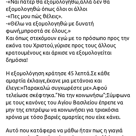
-«Ναι πάτερ θα εξομολογηθώ,αλλά δεν θα
εξομολογηθώ όπως όλοι οι άλλοι
-«Πες μου πώς θέλεις».
-«Θέλω να εξομολογηθώ με δυνατή
φωνή,μπροστά σε όλους.»
Και όπως στεκόμουν εγώ με το πρόσωπο προς την
εικόνα του Χριστού,γύρισε προς τους άλλους
κρατουμένους και άρχισε να εξομολογείται
δημόσια!
Η εξομολόγηση κράτησε 45 λεπτά.Σε κάθε
αμαρτία έκλαιγε,έκανε μια μετάνοια και
έλεγε:«Παρακαλώ συγχωρέστε με».Αφού
τελείωσε σκέφτηκα.”Να την κοινωνήσω”;Σύμφωνα
με τους κανόνες του Αγίου Βασιλείου έπρεπε να
μην της επιτρέψω να κοινωνήσει για τριακόσια
χρόνια με τόσο βαριές αμαρτίες που είχε κάνει.
Αυτό που κατάφερα να μάθω ήταν πως η γιαγιά