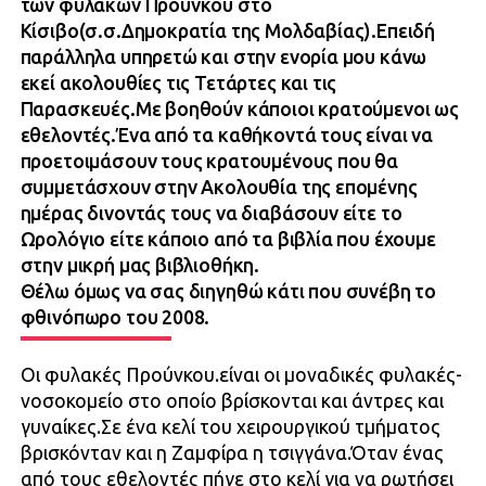
των φυλακών Προύνκου στο
Κίσιβο(σ.σ.Δημοκρατία της Μολδαβίας).Επειδή
παράλληλα υπηρετώ και στην ενορία μου κάνω
εκεί ακολουθίες τις Τετάρτες και τις
Παρασκευές.Με βοηθούν κάποιοι κρατούμενοι ως
εθελοντές.Ένα από τα καθήκοντά τους είναι να
προετοιμάσουν τους κρατουμένους που θα
συμμετάσχουν στην Ακολουθία της επομένης
ημέρας δινοντάς τους να διαβάσουν είτε το
Ωρολόγιο είτε κάποιο από τα βιβλία που έχουμε
στην μικρή μας βιβλιοθήκη.
Θέλω όμως να σας διηγηθώ κάτι που συνέβη το
φθινόπωρο του 2008.
Οι φυλακές Προύνκου.είναι οι μοναδικές φυλακές-
νοσοκομείο στο οποίο βρίσκονται και άντρες και
γυναίκες.Σε ένα κελί του χειρουργικού τμήματος
βρισκόνταν και η Ζαμφίρα η τσιγγάνα.Όταν ένας
από τους εθελοντές πήγε στο κελί για να ρωτήσει