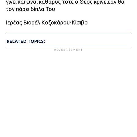
γίνει και είναι καθαρός τότε ο Θεός κρίνειεαν θα
τον πάρει δίπλα Του
Ιερέας Βιορέλ Κοζοκάρου-Κίσιβο
RELATED TOPICS:
ADVERTISEMENT