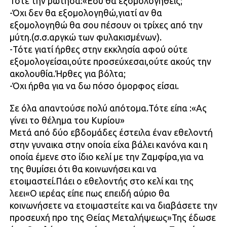
Τότε την ρώτησα:«Εσυ θα εξομολογηθείς;
-Όχι δεν θα εξομολογηθώ,γιατί αν θα
εξομολογηθώ θα σου πέσουν οι τρίχες από την
μύτη.(σ.σ.αργκώ των φυλακισμένων).
-Τότε γιατί ήρθες στην εκκλησία αφού ούτε
εξομολογείσαι,ούτε προσεύχεσαι,ούτε ακούς την
ακολουθία.Ήρθες για βόλτα;
-Όχι ήρθα για να δω πόσο όμορφος είσαι.
Σε όλα απαντούσε πολύ απότομα.Τότε είπα :«Ας
γίνει το θέλημα του Κυρίου»
Μετά από δύο εβδομάδες έστειλα έναν εθελοντή
στην γυναικα στην οποία είχα βάλει κανόνα και η
οποία έμενε στο ίδιο κελί με την Ζαμφίρα,για να
της θυμίσει ότι θα κοινωνήσει και να
ετοιμαστεί.Πάει ο εθελοντής στο κελί και της
λεει«Ο ιερέας είπε πως επειδή αύριο θα
κοινωνήσετε να ετοιμαστείτε και να διαβάσετε την
προσευχή προ της Θείας Μεταλήψεως»Της έδωσε