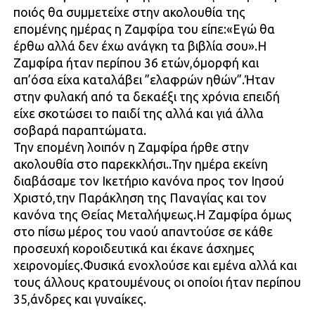
ποιός θα συμμετείχε στην ακολουθία της
επομένης ημέρας η Ζαμφίρα του είπε:«Εγώ θα
έρθω αλλά δεν έχω ανάγκη τα βιβλία σου».Η
Ζαμφίρα ήταν περίπου 36 ετών,όμορφή και
απ’όσα είχα καταλάβει ”ελαφρών ηθών”.Ήταν
στην φυλακή από τα δεκαέξι της χρόνια επειδή
είχε σκοτώσει το παιδί της αλλά και γιά άλλα
σοβαρά παραπτώματα.
Την επομένη λοιπόν η Ζαμφίρα ήρθε στην
ακολουθία στο παρεκκλήσι..Την ημέρα εκείνη
διαβάσαμε τον Ικετήριο κανόνα προς τον Ιησού
Χριστό,την Παράκληση της Παναγίας και τον
κανόνα της Θείας Μεταλήψεως.Η Ζαμφίρα όμως
στο πίσω μέρος του ναού απαντούσε σε κάθε
προσευχή κοροιδευτικά και έκανε άσχημες
χειρονομίες.Φυσικά ενοχλούσε και εμένα αλλά και
τους άλλους κρατουμένους οι οποίοι ήταν περίπου
35,άνδρες και γυναίκες.