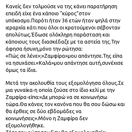
Κανείς δεν τολμούσε να της κάνει παρατήρηση
επειδή είχε ένα κάποιο ”κύρος”στον
υπόκοσμο.Παρότι ήταν 36 ετών ήταν ψηλά στην
ιεραρχία κάτι που όλοι οι κρατούμενοι σέβονταν
απολύτως.Έδωσε ολόκληρη παράσταση και
κάποιους τους διασκέδαζε με τα αστεία της.Την
άφησα ήσυχη,μόνο την ρώτησα:
«Πώς σε λένε»;«Ζαμφίρα»μου απάντησε.Της είπα
να ησυχάσει.«Καλά»μου απάντησε αυτή,συνέχισε
όμως τα ίδια.
Μετά την ακολουθία τους εξομολόγησα όλους.Σε
μια γυναίκα-η οποία ζούσε στο ίδιο κελί με την
Ζαμφίρα-είπα:«Δε μπορώ να σε κοινωνήσω
τώρα.Θα κάνεις τον κανόνα που θα σου δώσω και
θα έρθεις σε δύο εβδομάδες να
κοινωνήσεις».Μόνο η Ζαμφίρα δεν
εξομολογήθηκε.