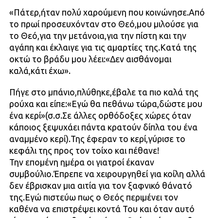
«Πάτερ,ήταν πολύ χαρούμενη που κοινώνησε.Από
το πρωί προσευχόνταν στο Θεό,μου μιλούσε για
το Θεό,για την μετάνοια,για την πίστη και την
αγάπη και έκλαιγε για τις αμαρτίες της.Κατά της
οκτώ το βράδυ μου λέει:«Δεν αισθάνομαι
καλά,κάτι έχω».
Πήγε στο μπάνιο,πλύθηκε,έβαλε τα πιο καλά της
ρούχα και είπε:«Εγώ θα πεθάνω τώρα,δώστε μου
ένα κερί»(σ.σ.Σε άλλες ορθόδοξες χώρες όταν
κάποιος ξεψυχάει πάντα κρατούν δίπλα του ένα
αναμμένο κερί).Της έφεραν το κερί,γύρισε το
κεφάλι της προς τον τοίχο και πέθανε!
Την επομένη ημέρα οι γιατροί έκαναν
συμβούλιο.Έπρεπε να χειρουργηθεί για κοίλη αλλά
δεν έβρισκαν μια αιτία για τον ξαφνικό θάνατό
της.Εγώ πιστεύω πως ο Θεός περιμένει τον
καθένα να επιστρέψει κοντά Του και όταν αυτό