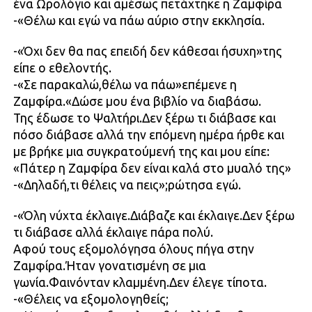
ένα Ωρολόγιο και αμέσως πετάχτηκε η Ζαμφίρα
-«Θέλω και εγώ να πάω αύριο στην εκκλησία.
-«Όχι δεν θα πας επειδή δεν κάθεσαι ήσυχη»της
είπε ο εθελοντής.
-«Σε παρακαλώ,θέλω να πάω»επέμενε η
Ζαμφίρα.«Δώσε μου ένα βιβλίο να διαβάσω.
Της έδωσε το Ψαλτήρι.Δεν ξέρω τι διάβασε και
πόσο διάβασε αλλά την επόμενη ημέρα ήρθε και
με βρήκε μια συγκρατούμενή της και μου είπε:
«Πάτερ η Ζαμφίρα δεν είναι καλά στο μυαλό της»
-«Δηλαδή,τι θέλεις να πεις»;ρώτησα εγώ.
-«Όλη νύχτα έκλαιγε.Διάβαζε και έκλαιγε.Δεν ξέρω
τι διάβασε αλλά έκλαιγε πάρα πολύ.
Αφού τους εξομολόγησα όλους πήγα στην
Ζαμφίρα.Ήταν γονατισμένη σε μια
γωνία.Φαινόνταν κλαμμένη.Δεν έλεγε τίποτα.
-«Θέλεις να εξομολογηθείς;