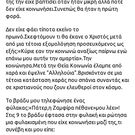
της την είχε βαπτίσει όταν ήταν μικρή αλλά ποτέ
δεν είχε κοινωνήσει.Συνεπώς θα ήταν η πρώτη
φορά.
Δεν είχε φάει τίποτα εκείνο το
πρωινό.Σκεφτόμουν τι θα έκανε ο Χριστός μετά
από μια τέτοια εξομολόγηση προσευχόμενος ως
εξής:«Κύριε εαν την κοινωνώ αναξίως παίρνω εγώ
επάνω μου αυτήν την αμαρτία».Την
κοινώνησα.Μετά την Θεία Κοινωνία έλαμπε από
χαρά και έψελνε ”Αλληλούια”.Βρισκόνταν σε μια
τέτοια κατάσταση χαράς που σπάνια συναντάς και
σε χριστιανούς που ζουν ελευθεροί στον κόσμο.
Το βράδυ μου τηλεφώνησε ένας
φύλακας:«Πάτερ,η Ζαμφίρα πέθανε»μου λέει»!
Στις 9 το βράδυ έφτασα στην φυλακή και ρώτησα
μια φυλακισμένη που είχε κοινωνήσει μαζί της,τι
συνέβη και μου είπε: