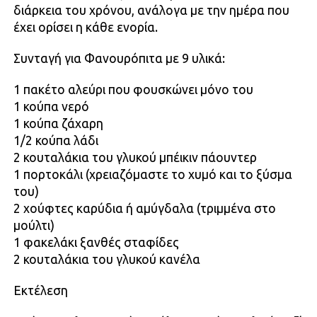
διάρκεια του χρόνου, ανάλογα με την ημέρα που
έχει ορίσει η κάθε ενορία.
Συνταγή για Φανουρόπιτα με 9 υλικά:
1 πακέτο αλεύρι που φουσκώνει μόνο του
1 κούπα νερό
1 κούπα ζάχαρη
1/2 κούπα λάδι
2 κουταλάκια του γλυκού μπέικιν πάουντερ
1 πορτοκάλι (χρειαζόμαστε το χυμό και το ξύσμα
του)
2 χούφτες καρύδια ή αμύγδαλα (τριμμένα στο
μούλτι)
1 φακελάκι ξανθές σταφίδες
2 κουταλάκια του γλυκού κανέλα
Εκτέλεση