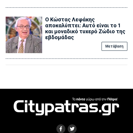
Ο Κώστας Λεφάκης
αποκαλύπτει: Αuτό είναι το 1
και μοναδικό τυxερό Zώδιο της
εβδομάδας
Μετάβαση