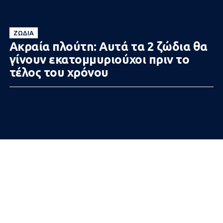
ΖΏΔΙΑ
Ακραία πλούτn: Aυτά τα 2 ζώδια θα
γίνουν εκατoμμυριoύχοι πριν το
τέλος του χρόνου