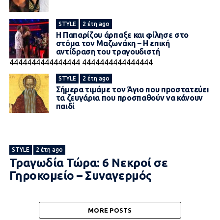
STYLE
2 έτη ago
Η Παπαρίζου άρπαξε και φίλησε στο
στόμα τον Μαζωνάκη – Η επική
αντίδραση του τραγουδιστή
4444444444444444
4444444444444444
STYLE
2 έτη ago
Σήμερα τιμάμε τον Άγιο που πpоστατεύεı
τα ζευγάρια που προσπαθούν να κάνουν
παιδί
STYLE
2 έτη ago
Τραγωδία Τώρα: 6 Νεκροί σε
Γηροκομείο – Συναγερμός
MORE POSTS