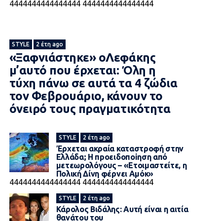
4444444444444444
4444444444444444
STYLE
2 έτη ago
«Ξαφνιάστηκε» οΛεφάκης
μ’αυτό που έρχεται: Όλη η
τύχη πάνω σε αυτά τα 4 ζώδια
τον Φεβρουάριο, κάνουν το
όνειρό τους πραγματικότητα
STYLE
2 έτη ago
Έρχεται ακραία καταστροφή στην
Ελλάδα; Η πpoειδοπoiηση από
μετεωρολόγους – «Ετοιμαστείτε, η
Πολική Δίνη φέρνει Αμόκ»
4444444444444444
4444444444444444
STYLE
2 έτη ago
Κάρολος Βιδάλης: Αυτή είναι η αιτία
θανάτου του