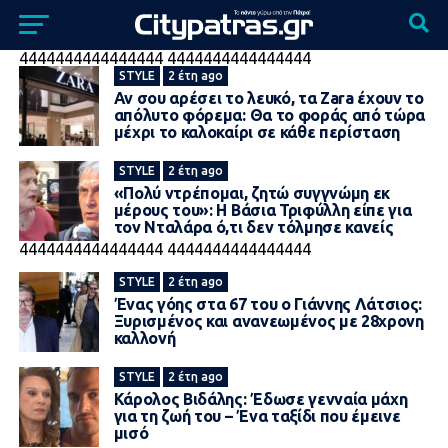
4444444444444444
4444444444444444
STYLE
2 έτη ago
Αν σου αρέσει το λευκό, τα Zara έχουν το
απόλυτο φόρεμα: Θα το φοράς από τώρα
μέχρι το καλοκαίρι σε κάθε περίσταση
STYLE
2 έτη ago
«Πολύ ντρέπομαι, ζητώ συγγνώμη εκ
μέρους του»: Η Βάσια Τριφύλλη είπε για
τον Νταλάρα ό,τι δεν τόλμησε κανείς
4444444444444444
4444444444444444
STYLE
2 έτη ago
Ένας γόης στα 67 του ο Γιάννης Λάτσιος:
Ξυρισμένος και ανανεωμένος με 28χρονη
καλλονή
STYLE
2 έτη ago
Κάρολος Βιδάλης: Έδωσε γενναία μάχη
για τη ζωή του – Ένα ταξίδι που έμεινε
μισό