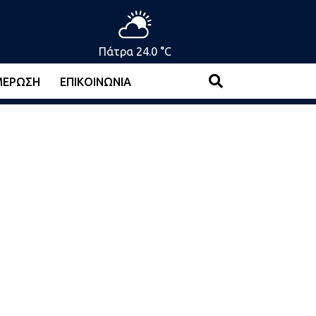
Πάτρα 24.0 °C
ΜΈΡΩΣΗ
ΕΠΙΚΟΙΝΩΝΊΑ