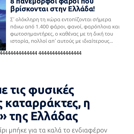
8 πανέμορφοι φάροι που
βρίσκονται στην Ελλάδα!
Σ’ ολόκληρη τη χώρα εντοπίζονται σήμερα
πάνω από 1.400 φάροι, φανοί, φαρόπλοια και
φωτοσημαντήρες, ο καθένας με τη δική του
ιστορία, πολλοί απ’ αυτούς με ιδιαίτερους...
44444444444444
4444444444444444
ε τις φυσικές
ς καταρράκτες, η
» της Ελλάδας
ρι μπήκε για τα καλά το ενδιαφέρον