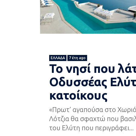
ΕΛΛΆΔΑ
7 έτη ago
To νησί που λά
Οδυσσέας Ελύτη
κατοίκους
«Πρωτ’ αγαπούσα στο Χωριό
Λότζια θα σφαχτώ που βασιλε
του Ελύτη που περιγράφει...