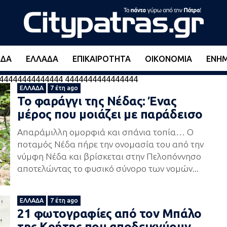
ΆΔΑ
ΕΛΛΆΔΑ
ΕΠΙΚΑΙΡΌΤΗΤΑ
ΟΙΚΟΝΟΜΊΑ
ΕΝΗ
44444444444444
4444444444444444
ΕΛΛΆΔΑ
7 έτη ago
Το φαράγγι της Νέδας: Ένας
μέρος που μοιάζει με παράδεισο
Απαράμιλλη ομορφιά και σπάνια τοπία… Ο
ποταμός Νέδα πήρε την ονομασία του από την
νύμφη Νέδα και βρίσκεται στην Πελοπόννησο
αποτελώντας το φυσικό σύνορο των νομών...
ΕΛΛΆΔΑ
7 έτη ago
21 φωτογραφίες από τον Μπάλο
της Κρήτης που αποδεικνύουν