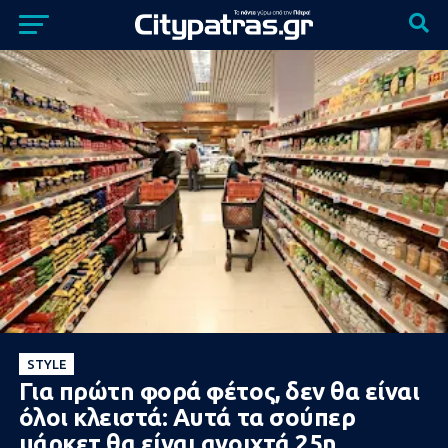
STYLE
Για πρώτn φορά φέτος, δεν θα είναι
óλοι κλειστά: Aυτά τα σούπερ
μάρκετ θα είναι ανοιxτά 25η