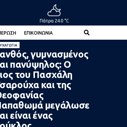
Πάτρα 24.0 °C
ΜΈΡΩΣΗ
ΕΠΙΚΟΙΝΩΝΊΑ
ΥΧΑΓΩΓΊΑ
ανθός, γυμνασμένος
αι πανύψηλος: O
ιος του Πασχάλη
σαρούχα και της
Θεοφανίας
Παπαθωμά μεγάλωσε
αι είναι ένας
ούκλος