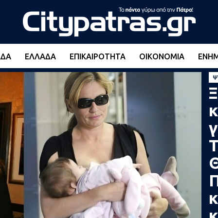
ΆΔΑ
ΕΛΛΆΔΑ
ΕΠΙΚΑΙΡΌΤΗΤΑ
ΟΙΚΟΝΟΜΊΑ
ΕΝΗ
Ψ
Ξ
κ
γ
Τ
κ
κ