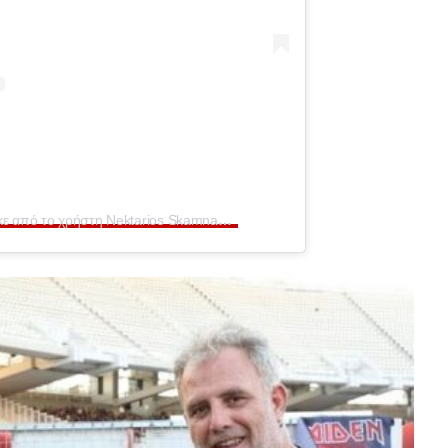
Η δημοσίευση κοινοποιήθηκε από το χρήστη Nektarios Skamnakis (@nektarios_skamnakis)