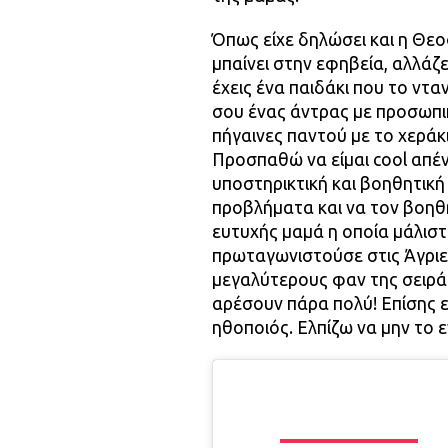
Όπως είχε δηλώσει και η Θεο
μπαίνει στην εφηβεία, αλλάζει
έχεις ένα παιδάκι που το ντα
σου ένας άντρας με προσωπικ
πήγαινες παντού με το χεράκι
Προσπαθώ να είμαι cool απέν
υποστηρικτική και βοηθητική
προβλήματα και να τον βοηθή
ευτυχής μαμά η οποία μάλιστ
πρωταγωνιστούσε στις Άγριες
μεγαλύτερους φαν της σειράς
αρέσουν πάρα πολύ! Επίσης ε
ηθοποιός. Ελπίζω να μην το ε