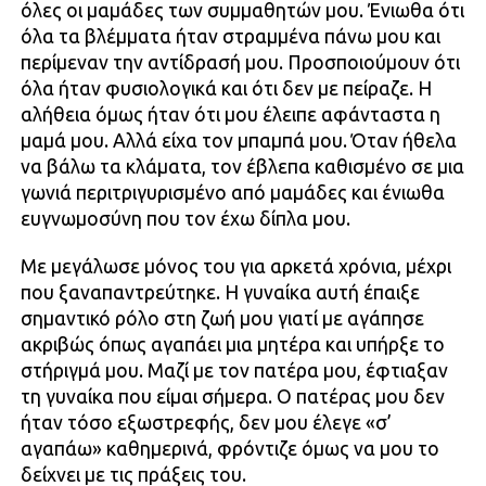
όλες οι μαμάδες των συμμαθητών μου. Ένιωθα ότι
όλα τα βλέμματα ήταν στραμμένα πάνω μου και
περίμεναν την αντίδρασή μου. Προσποιούμουν ότι
όλα ήταν φυσιολογικά και ότι δεν με πείραζε. Η
αλήθεια όμως ήταν ότι μου έλειπε αφάνταστα η
μαμά μου. Αλλά είχα τον μπαμπά μου. Όταν ήθελα
να βάλω τα κλάματα, τον έβλεπα καθισμένο σε μια
γωνιά περιτριγυρισμένο από μαμάδες και ένιωθα
ευγνωμοσύνη που τον έχω δίπλα μου.
Με μεγάλωσε μόνος του για αρκετά χρόνια, μέχρι
που ξαναπαντρεύτηκε. Η γυναίκα αυτή έπαιξε
σημαντικό ρόλο στη ζωή μου γιατί με αγάπησε
ακριβώς όπως αγαπάει μια μητέρα και υπήρξε το
στήριγμά μου. Μαζί με τον πατέρα μου, έφτιαξαν
τη γυναίκα που είμαι σήμερα. Ο πατέρας μου δεν
ήταν τόσο εξωστρεφής, δεν μου έλεγε «σ’
αγαπάω» καθημερινά, φρόντιζε όμως να μου το
δείχνει με τις πράξεις του.