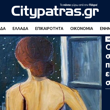
ΆΔΑ
ΕΛΛΆΔΑ
ΕΠΙΚΑΙΡΌΤΗΤΑ
ΟΙΚΟΝΟΜΊΑ
ΕΝΗ
M
Ο
σ
π
ε