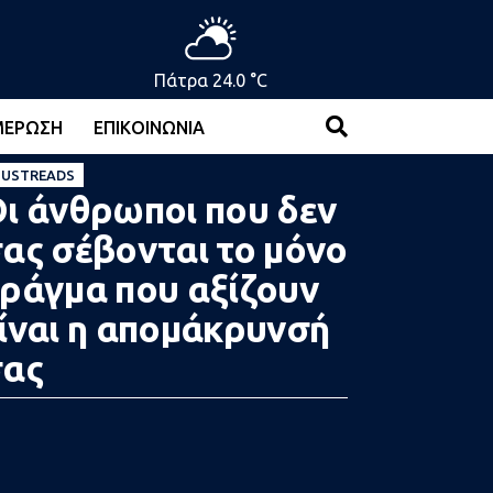
Πάτρα 24.0 °C
ΜΈΡΩΣΗ
ΕΠΙΚΟΙΝΩΝΊΑ
USTREADS
ι άνθρωποι που δεν
ας σέβονται το μόνο
ράγμα που αξίζουν
ίναι η απομάκρυνσή
σας