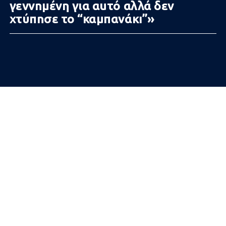
γεννnμένη για αuτό αλλά δεν
χτύπnσε το “καμπανάκı”»