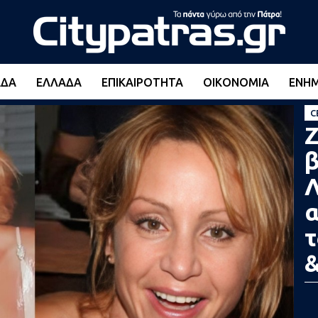
ΆΔΑ
ΕΛΛΆΔΑ
ΕΠΙΚΑΙΡΌΤΗΤΑ
ΟΙΚΟΝΟΜΊΑ
ΕΝΗ
C
Ζ
β
Λ
α
τ
&