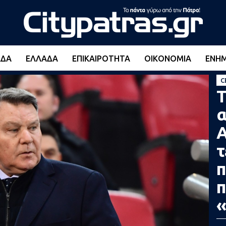
ΆΔΑ
ΕΛΛΆΔΑ
ΕΠΙΚΑΙΡΌΤΗΤΑ
ΟΙΚΟΝΟΜΊΑ
ΕΝΗ
C
Τ
α
Α
τ
π
π
«