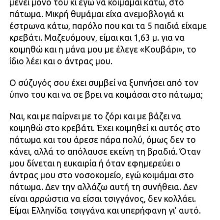
μένει μόνο του κι εγώ να κοιμάμαι κάτω, στο
πάτωμα. Μικρή θυμάμαι είχα ανεμοβλογιά κι
έστρωνα κάτω, παρόλο που και τα 5 παιδιά είχαμε
κρεβάτι. Μαζευόμουν, είμαι και 1,63 μ. για να
κοιμηθώ και η μάνα μου με έλεγε «Κουβάρι», το
ίδιο λέει και ο άντρας μου.
Ο σύζυγός σου έχει συμβεί να ξυπνήσει από τον
ύπνο του και να σε βρει να κοιμάσαι στο πάτωμα;
Ναι, και με παίρνει με το ζόρι και με βάζει να
κοιμηθώ στο κρεβάτι. Έχει κοιμηθεί κι αυτός στο
πάτωμα και του άρεσε πάρα πολύ, όμως δεν το
κάνει, αλλά το απόλαυσε εκείνη τη βραδιά. Όταν
μου δίνεται η ευκαιρία ή όταν εφημερεύει ο
άντρας μου στο νοσοκομείο, εγώ κοιμάμαι στο
πάτωμα. Δεν την αλλάζω αυτή τη συνήθεια. Δεν
είναι αρρώστια να είσαι τσιγγάνος, δεν κολλάει.
Είμαι Ελληνίδα τσιγγάνα και υπερήφανη γι’ αυτό.