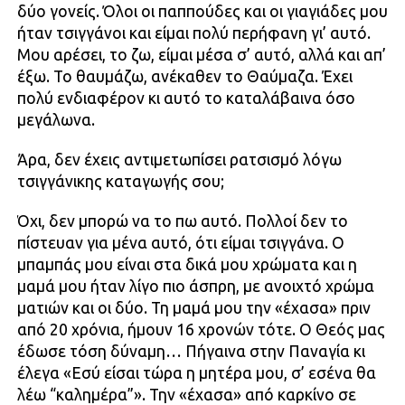
δύο γονείς. Όλοι οι παππούδες και οι γιαγιάδες μου
ήταν τσιγγάνοι και είμαι πολύ περήφανη γι’ αυτό.
Μου αρέσει, το ζω, είμαι μέσα σ’ αυτό, αλλά και απ’
έξω. Το θαυμάζω, ανέκαθεν το Θαύμαζα. Έχει
πολύ ενδιαφέρον κι αυτό το καταλάβαινα όσο
μεγάλωνα.
Άρα, δεν έχεις αντιμετωπίσει ρατσισμό λόγω
τσιγγάνικης καταγωγής σου;
Όχι, δεν μπορώ να το πω αυτό. Πολλοί δεν το
πίστευαν για μένα αυτό, ότι είμαι τσιγγάνα. Ο
μπαμπάς μου είναι στα δικά μου χρώματα και η
μαμά μου ήταν λίγο πιο άσπρη, με ανοιχτό χρώμα
ματιών και οι δύο. Τη μαμά μου την «έχασα» πριν
από 20 χρόνια, ήμουν 16 χρονών τότε. Ο Θεός μας
έδωσε τόση δύναμη… Πήγαινα στην Παναγία κι
έλεγα «Εσύ είσαι τώρα η μητέρα μου, σ’ εσένα θα
λέω “καλημέρα”». Την «έχασα» από καρκίνο σε