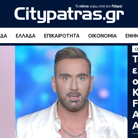
ΆΔΑ
ΕΛΛΆΔΑ
ΕΠΙΚΑΙΡΌΤΗΤΑ
ΟΙΚΟΝΟΜΊΑ
ΕΝΗ
C
Τ
ε
ο
Κ
F
A