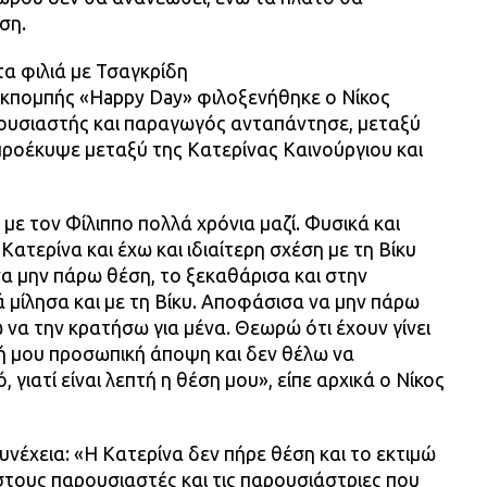
ση.
α φιλιά με Τσαγκρίδη
 εκπομπής «Happy Day» φιλοξενήθηκε ο Νίκος
ουσιαστής και παραγωγός ανταπάντησε, μεταξύ
προέκυψε μεταξύ της Κατερίνας Καινούργιου και
με τον Φίλιππο πολλά χρόνια μαζί. Φυσικά και
Κατερίνα και έχω και ιδιαίτερη σχέση με τη Βίκυ
 μην πάρω θέση, το ξεκαθάρισα και στην
ά μίλησα και με τη Βίκυ. Αποφάσισα να μην πάρω
να την κρατήσω για μένα. Θεωρώ ότι έχουν γίνει
ική μου προσωπική άποψη και δεν θέλω να
 γιατί είναι λεπτή η θέση μου», είπε αρχικά ο Νίκος
υνέχεια: «Η Κατερίνα δεν πήρε θέση και το εκτιμώ
στους παρουσιαστές και τις παρουσιάστριες που