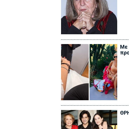
Με 
προ
ΘΡ