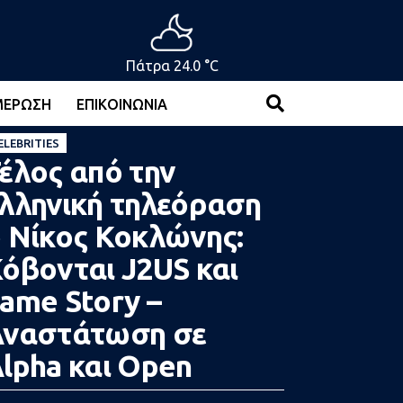
Πάτρα 24.0 °C
ΜΈΡΩΣΗ
ΕΠΙΚΟΙΝΩΝΊΑ
ELEBRITIES
έλος από την
λληνική τηλεόραση
 Νίκος Κοκλώνης:
όβονται J2US και
ame Story –
Αναστάτωση σε
lpha και Open