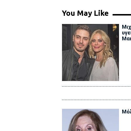
You May Like
Μιχ
υγε
Μα
Μόλ