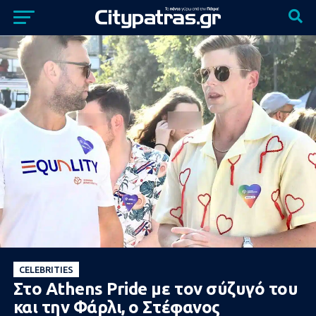
CELEBRITIES
Στο Athens Pride με τον σύζυγό του
και την Φάρλι, ο Στέφανος