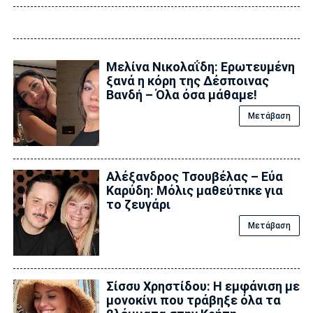
Μελίνα Νικολαΐδη: Ερωτευμένη
ξανά η κόρη της Δέσποινας
Βανδή – Όλα όσα μάθαμε!
Μετάβαση
Αλέξανδρος Τσουβέλας – Εύα
Καρύδη: Μόλις μαθεύτnκε για
το ζευγάρι
Μετάβαση
Σίσσυ Χρηστίδου: Η εμφάνιση με
μονοκίνι που τράβηξε όλα τα