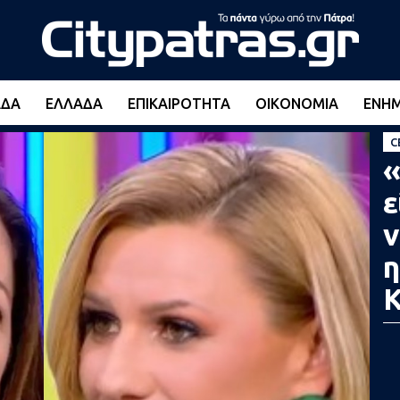
ΆΔΑ
ΕΛΛΆΔΑ
ΕΠΙΚΑΙΡΌΤΗΤΑ
ΟΙΚΟΝΟΜΊΑ
ΕΝΗ
C
«
ε
ν
η