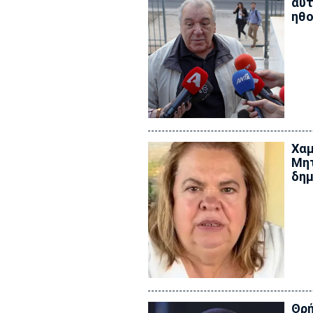
αυτ
ηθ
Χαμ
Μητ
δημ
Θρή