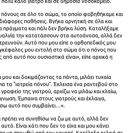
 πολύ καλό γιατρό και σε δημόσιο νοσοκομείο.
ω πόνους σε όλο το σώμα, το οποίο φοβηθήκαμε και
διάφορες παθήσεις. Βγήκα αρνητική σε όλα και
α πράγματα και πάλι δεν βρήκα λύση. Καταλήξαμε
νομυαλγία την κατατάσσουν στα αυτοάνοσα, αλλά δεν
υ ερευνούν. Αυτό που μου είπε ο ορθοπεδικός μου
 ο εγκέφαλος μου εντολή στο σώμα ότι ο πόνος που
ς από αυτό που ουσιαστικά είναι», είπε αρχικά η
α μου και δοκιμάζοντας τα πάντα, μιλάει τυχαία
για τα “ιατρεία πόνου”. Έκλεισα ένα ραντεβού στο
γραφείο της γιατρού, αρχίζω να μιλάω και κλαίω,
όγνωση. Έμπαινα στους γιατρούς και έκλαιγα,
σω αυτό που συμβαίνει…».
ι πρέπει να συνηθίσω να ζω με αυτό, αλλά δεν
υτό. Είναι κάτι που δεν το είχα και μου κάνει
σα να σηκωθώ από τον καναπέ. Κατέληξα τελικά σε