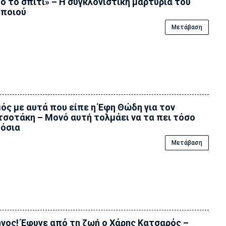
ό το σπίτι» – Η συγκλονιστική μαρτυρία του
οποιού
Μετάβαση
ός με αυτά που είπε η Έφη Θώδη για τον
σοτάκη – Μονό αυτή τολμάει να τα πει τόσο
όσια
Μετάβαση
νος! Έφυγε από τη ζωή ο Χάρης Κατσαρός –