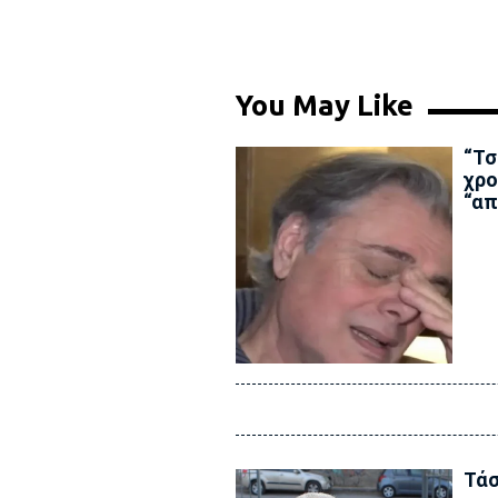
You May Like
“Τσ
χρο
“απ
Τάσ