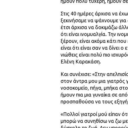
ήμουν πολύ τυχερή, ήμουν σε
Στις 40 ημέρες άρχισα να έχ
ξεκινήσαμε να ψάχνουμε για 
έτσι άρχισα να δοκιμάζω άλλ
ότι είναι ινομυαλγία. Την ι
ξέρουν, είναι ακόμα κάτι πο
είναι ότι είναι σαν να δίνει
νιώθεις είναι πολύ πιο ισχυρό
Ελένη Καρακάση.
Και συνέχισε: «Στην απελπισί
στον άντρα μου μια γιατρός 
νοσοκομείο, πήγα, μπήκα στο 
ήμουν πια μια γυναίκα σε απ
προσπαθούσα να τους εξηγή
«Πολλοί γιατροί μού είπαν ότ
μπορώ να συνηθίσω να ζω με α
δύσκολη τη ζωή. Δεν μπορού