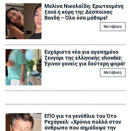
Μελίνα Νικολαΐδη: Ερωτευμένη
ξανά η κόρη της Δέσποινας
Βανδή – Όλα όσα μάθαμε!
Μετάβαση
Ευχάριστα νέα για αγαπημένο
ζευγάρι της ελληνικής showbiz:
Έγιναν γονείς για δεύτερη φορά!
Μετάβαση
ΕΠΟ για τα γενέθλια του Ότο
Ρεχάγκελ: «Χρόνια πολλά στον
άνθρωπο που σημάδεψε την