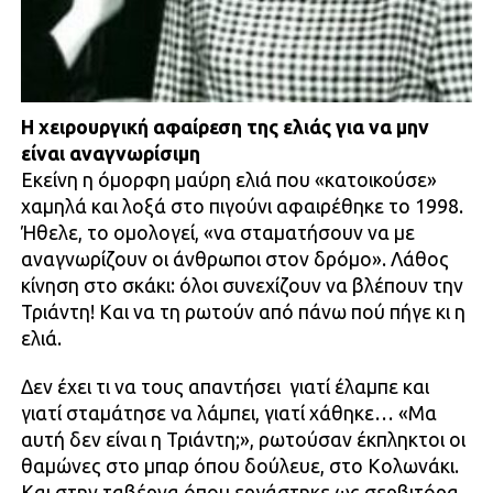
H χειρουργική αφαίρεση της ελιάς για να μην
είναι αναγνωρίσιμη
Εκείνη η όμορφη μαύρη ελιά που «κατοικούσε»
χαμηλά και λοξά στο πιγούνι αφαιρέθηκε το 1998.
Ήθελε, το ομολογεί, «να σταματήσουν να με
αναγνωρίζουν οι άνθρωποι στον δρόμο». Λάθος
κίνηση στο σκάκι: όλοι συνεχίζουν να βλέπουν την
Τριάντη! Και να τη ρωτούν από πάνω πού πήγε κι η
ελιά.
Δεν έχει τι να τους απαντήσει ­ γιατί έλαμπε και
γιατί σταμάτησε να λάμπει, γιατί χάθηκε… «Μα
αυτή δεν είναι η Τριάντη;», ρωτούσαν έκπληκτοι οι
θαμώνες στο μπαρ όπου δούλευε, στο Κολωνάκι.
Και στην ταβέρνα όπου εργάστηκε ως σερβιτόρα,