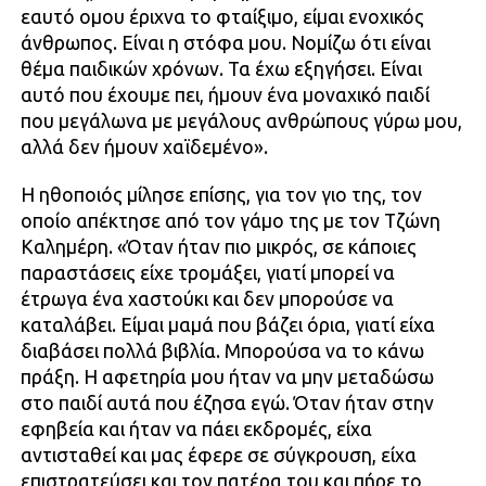
εαυτό ομου έριχνα το φταίξιμο, είμαι ενοχικός
άνθρωπος. Είναι η στόφα μου. Νομίζω ότι είναι
θέμα παιδικών χρόνων. Τα έχω εξηγήσει. Είναι
αυτό που έχουμε πει, ήμουν ένα μοναχικό παιδί
που μεγάλωνα με μεγάλους ανθρώπους γύρω μου,
αλλά δεν ήμουν χαϊδεμένο».
Η ηθοποιός μίλησε επίσης, για τον γιο της, τον
οποίο απέκτησε από τον γάμο της με τον Τζώνη
Καλημέρη. «Όταν ήταν πιο μικρός, σε κάποιες
παραστάσεις είχε τρομάξει, γιατί μπορεί να
έτρωγα ένα χαστούκι και δεν μπορούσε να
καταλάβει. Είμαι μαμά που βάζει όρια, γιατί είχα
διαβάσει πολλά βιβλία. Μπορούσα να το κάνω
πράξη. Η αφετηρία μου ήταν να μην μεταδώσω
στο παιδί αυτά που έζησα εγώ. Όταν ήταν στην
εφηβεία και ήταν να πάει εκδρομές, είχα
αντισταθεί και μας έφερε σε σύγκρουση, είχα
επιστρατεύσει και τον πατέρα του και πήρε το