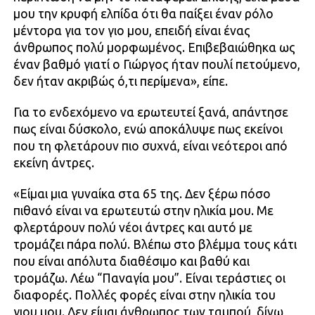
μου την κρυφή ελπίδα ότι θα παίξει έναν ρόλο
μέντορα για τον γιο μου, επειδή είναι ένας
άνθρωπος πολύ μορφωμένος. Επιβεβαιώθηκα ως
έναν βαθμό γιατί ο Γιώργος ήταν πουλί πετούμενο,
δεν ήταν ακριβώς ό,τι περίμενα», είπε.
Για το ενδεχόμενο να ερωτευτεί ξανά, απάντησε
πως είναι δύσκολο, ενώ αποκάλυψε πως εκείνοι
που τη φλετάρουν πιο συχνά, είναι νεότεροι από
εκείνη άντρες.
«Είμαι μια γυναίκα στα 65 της. Δεν ξέρω πόσο
πιθανό είναι να ερωτευτώ στην ηλικία μου. Με
φλερτάρουν πολύ νέοι άντρες και αυτό με
τρομάζει πάρα πολύ. Βλέπω στο βλέμμα τους κάτι
που είναι απόλυτα διαθέσιμο και βαθύ και
τρομάζω. Λέω “Παναγία μου”. Είναι τεράστιες οι
διαφορές. Πολλές φορές είναι στην ηλικία του
γιου μου. Δεν είμαι άνθρωπος των ταμπού, δίνω