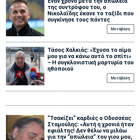
Έναν χρόνο μετά την απώλεια
της συντρόφου του, ο
Νικολαΐδης έκανε το ταξίδι που
συγκίνησε τους πάντες
Μετάβαση
Τάσος Χαλκιάς: «Έχυσα το αίμα
μου για να κάνω αυτό το σπίτι»
– Η συγκλονιστική μαρτυρία του
ηθοποιού
Μετάβαση
“Τσακίζει” καρδιές ο Οδυσσέας
Σταμούλης: «Αυτή η χρονιά ήταν
εφιάλτης! Δεν θέλω να μιλάω
για την “απώλεια” του γιου μου,