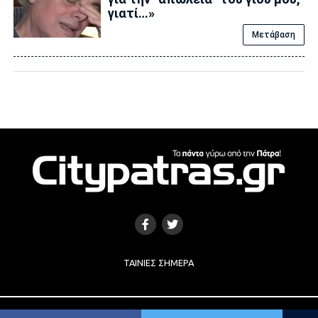
γιατί…»
Μετάβαση
ΤΑΙΝΊΕΣ ΣΉΜΕΡΑ
Copyright © 2017 |
Κατασκευή Ιστοσελίδων
by
e-socials.gr