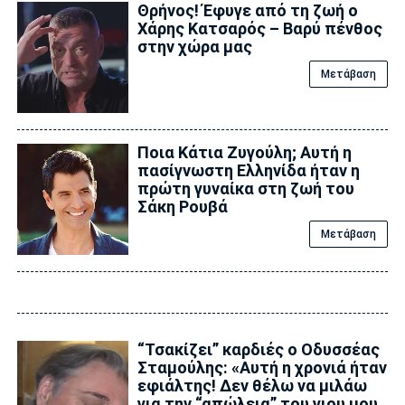
Θρήνος! Έφυγε από τη ζωή ο
Χάρης Κατσαρός – Βαρύ πένθος
στην χώρα μας
Μετάβαση
Ποια Κάτια Ζυγούλη; Αυτή η
πασίγνωστη Ελληνίδα ήταν η
πρώτη γυναίκα στη ζωή του
Σάκη Ρουβά
Μετάβαση
“Τσακίζει” καρδιές ο Οδυσσέας
Σταμούλης: «Αυτή η χρονιά ήταν
εφιάλτης! Δεν θέλω να μιλάω
για την “απώλεια” του γιου μου,