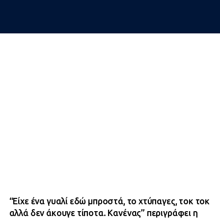
“Είχε ένα γυαλί εδώ μπροστά, το χτύπαγες, τοκ τοκ
αλλά δεν άκουγε τίποτα. Κανένας” περιγράφει η