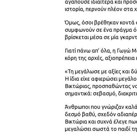
αγαπούσε ιδιαίτερα και προσ
ιστορία, περνούν πλέον στα χ
Όμως, όσοι βρέθηκαν κοντά σ
συμφωνούν σε ένα πράγμα ότ
βρίσκεται μέσα σε μία γκαρν
Γιατί πάνω απ’ όλα, η Γωγώ
κόρη της αρχές, αξιοπρέπεια 
«Τη μεγάλωσε με αξίες και δ
Η ίδια είχε αφιερώσει μεγάλ
Βικτώριας, προσπαθώντας να
σημαντικά: σεβασμό, διακριτ
Άνθρωποι που γνώριζαν καλά
δεσμό βαθύ, σχεδόν αδιαπέρ
Βικτώρια και συχνά έλεγε πω
μεγαλώσει σωστά το παιδί της