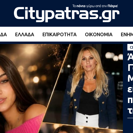
ΆΔΑ
ΕΛΛΆΔΑ
ΕΠΙΚΑΙΡΌΤΗΤΑ
ΟΙΚΟΝΟΜΊΑ
ΕΝΗ
C
Ά
ε
π
τ