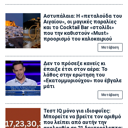
Αστυπάλαια: H «πεταλούδα του
Αιγαίου», οι μαγικές παραλίες
και το Cocktail Bar «στολίδι»
που την καθιστούν «Must»
προορισμό του καλοκαιριού
Μετάβαση
Δεν το πρόσεξε κανείς κι
έπαιξε έτσι στον αέρα: Το
λάθος στην ερώτηση του
«Εκατομμυριούχου» που έβγαλε
μάτι
Μετάβαση
Τεστ IQ μόνο για ιδιοφυΐες:
Mπορείτε να βρείτε τον αριθμό
που λείπει από αυτήν την
ακολουθία σε 21 δευτερόλεπτα;