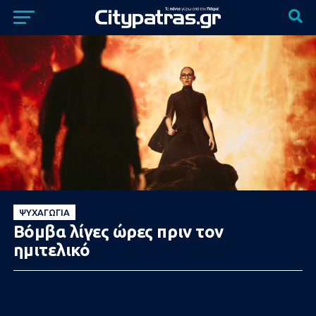
ΨΥΧΑΓΩΓΊΑ
Bóμβα λίγες ώρες πριν τον
ημιτελικό