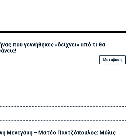
ήνας που γεννήθηκες «δείχνει» από τι θα
άνεις!
Μετάβαση
νη Μενεγάκη – Ματέο Παντζόπουλος: Μόλις