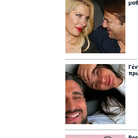
μαθ
Γέν
πρώ
Βρε