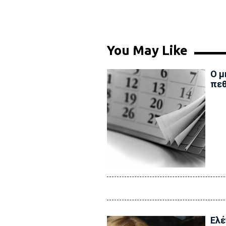
You May Like
Ο μ
πεθ
Ελέ