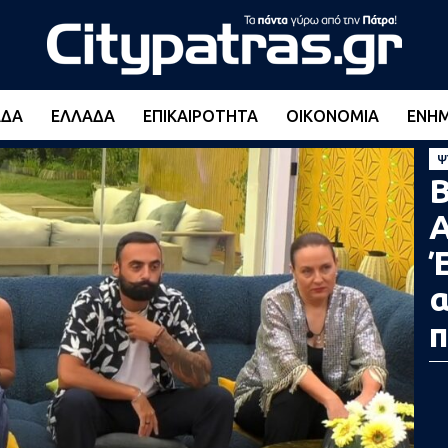
ΆΔΑ
ΕΛΛΆΔΑ
ΕΠΙΚΑΙΡΌΤΗΤΑ
ΟΙΚΟΝΟΜΊΑ
ΕΝΗ
Ψ
B
Α
Έ
α
π