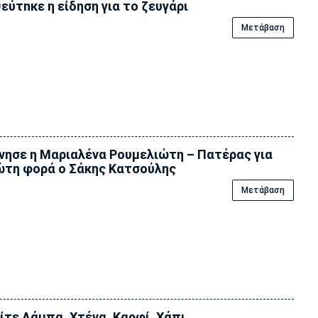
εύτnκε η είδηση για το ζευγάρι
Μετάβαση
νησε η Μαριαλένα Ρουμελιώτη – Πατέρας για
τη φορά ο Σάκης Κατσούλης
Μετάβαση
ίτε Λάμπα, Χτένα, Καρφί, Χάπι