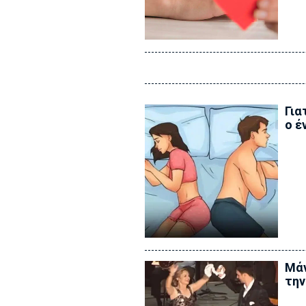
Για
ο έ
Μάν
την