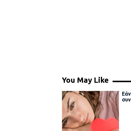
You May Like
Εάν
συν