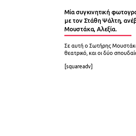
Μία συγκινητική φωτογρα
με τον Στάθη Ψάλτη, ανέ
Μουστάκα, Αλεξία.
Σε αυτή ο Σωτήρης Μουστάκα
θεατρικό, και οι δύο σπουδαί
[squareadv]