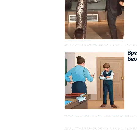
Βρε
δε