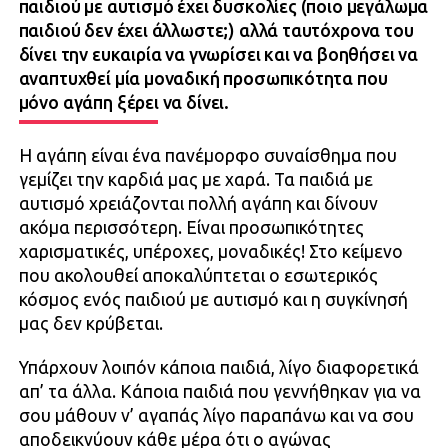
παιδιού με αυτισμό έχει δυσκολίες (ποιο μεγάλωμα
παιδιού δεν έχει άλλωστε;) αλλά ταυτόχρονα του
δίνει την ευκαιρία να γνωρίσει και να βοηθήσει να
αναπτυχθεί μία μοναδική προσωπικότητα που
μόνο αγάπη ξέρει να δίνει.
Η αγάπη είναι ένα πανέμορφο συναίσθημα που
γεμίζει την καρδιά μας με χαρά. Τα παιδιά με
αυτισμό χρειάζονται πολλή αγάπη και δίνουν
ακόμα περισσότερη. Είναι προσωπικότητες
χαρισματικές, υπέροχες, μοναδικές! Στο κείμενο
που ακολουθεί αποκαλύπτεται ο εσωτερικός
κόσμος ενός παιδιού με αυτισμό και η συγκίνησή
μας δεν κρύβεται.
Υπάρχουν λοιπόν κάποια παιδιά, λίγο διαφορετικά
απ’ τα άλλα. Κάποια παιδιά που γεννήθηκαν για να
σου μάθουν ν’ αγαπάς λίγο παραπάνω και να σου
αποδεικνύουν κάθε μέρα ότι ο αγώνας