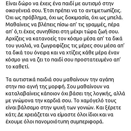
Είναι δώρο να έχεις ένα παιδί με αυτισμό στην
οικογένειά σου. Έτσι πρέπει να το αντιμετωπίζεις.
Όχι ως πρόβλημα, όχι ως δοκιμασία, όχι ως μπελά.
Μαθαίνεις να βλέπεις πίσω απ’ τις γραμμές, πέρα
απ’ ό,τι έχεις συνηθίσει στη μέχρι τώρα ζωή σου.
Αρχίζεις να κατανοείς τον κόσμο μέσα απ’ τα δικά
του γυαλιά, να ζωγραφίζεις τις μέρες σου μέσα απ’
τα δικά του όνειρα και να χτίζεις κάθε μέρα έναν
κόσμο για να ζει το παιδί σου προστατευμένο απ’
το καθετί.
Τα αυτιστικά παιδιά σου μαθαίνουν την αγάπη
στην πιο αγνή της μορφή. Σου μαθαίνουν να
καταλαβαίνεις κάποιον όχι βάσει της λογικής, αλλά
με γνώμονα την καρδιά σου. Το χαμόγελό τους
είναι βάλσαμο στην ψυχή των γονιών. Και ξέρετε
κάτι; Δε χρειάζεται να είμαστε όλοι ίδιοι και να
έχουμε όλοι πανομοιότυπη συμπεριφορά.