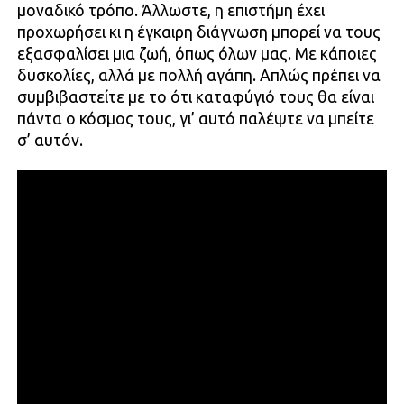
μοναδικό τρόπο. Άλλωστε, η επιστήμη έχει
προχωρήσει κι η έγκαιρη διάγνωση μπορεί να τους
εξασφαλίσει μια ζωή, όπως όλων μας. Με κάποιες
δυσκολίες, αλλά με πολλή αγάπη. Απλώς πρέπει να
συμβιβαστείτε με το ότι καταφύγιό τους θα είναι
πάντα ο κόσμος τους, γι’ αυτό παλέψτε να μπείτε
σ’ αυτόν.