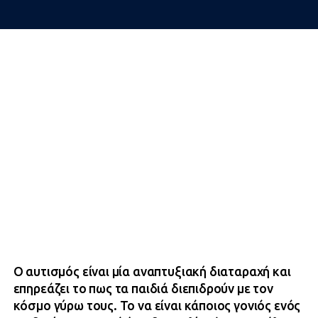
Ο αυτισμός είναι μία αναπτυξιακή διαταραχή και
επηρεάζει το πως τα παιδιά διεπιδρούν με τον
κόσμο γύρω τους. Το να είναι κάποιος γονιός ενός