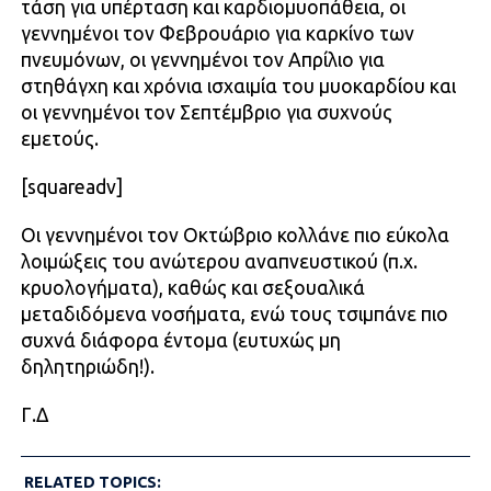
τάση για υπέρταση και καρδιομυοπάθεια, οι
γεννημένοι τον Φεβρουάριο για καρκίνο των
πνευμόνων, οι γεννημένοι τον Απρίλιο για
στηθάγχη και χρόνια ισχαιμία του μυοκαρδίου και
οι γεννημένοι τον Σεπτέμβριο για συχνούς
εμετούς.
[squareadv]
Οι γεννημένοι τον Οκτώβριο κολλάνε πιο εύκολα
λοιμώξεις του ανώτερου αναπνευστικού (π.χ.
κρυολογήματα), καθώς και σεξουαλικά
μεταδιδόμενα νοσήματα, ενώ τους τσιμπάνε πιο
συχνά διάφορα έντομα (ευτυχώς μη
δηλητηριώδη!).
Γ.Δ
RELATED TOPICS: