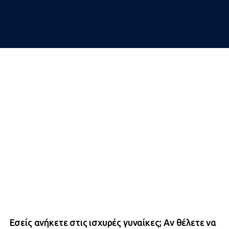
Εσείς ανήκετε στις ισχυρές γυναίκες; Αν θέλετε να