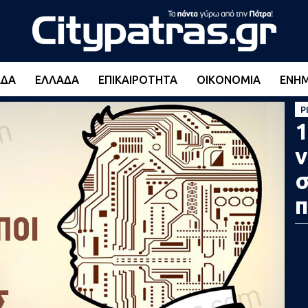
ΆΔΑ
ΕΛΛΆΔΑ
ΕΠΙΚΑΙΡΌΤΗΤΑ
ΟΙΚΟΝΟΜΊΑ
ΕΝΗ
P
1
ν
σ
π