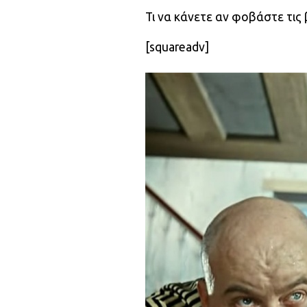
Τι να κάνετε αν φοβάστε τις
[squareadv]