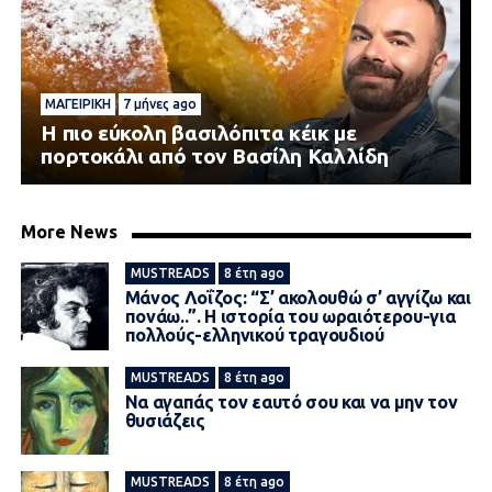
ΜΑΓΕΙΡΙΚΉ
7 μήνες ago
Η πιο εύκολη βασιλόπιτα κέικ με
πορτοκάλι από τον Βασίλη Καλλίδη
More News
MUSTREADS
8 έτη ago
Μάνος Λοΐζος: “Σ’ ακολουθώ σ’ αγγίζω και
πονάω..”. Η ιστορία του ωραιότερου-για
πολλούς-ελληνικού τραγουδιού
MUSTREADS
8 έτη ago
Να αγαπάς τον εαυτό σου και να μην τον
θυσιάζεις
MUSTREADS
8 έτη ago