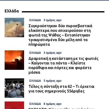
Ελλάδα
ΕΛΛΆΔΑ
5 ημέρες ago
Συγκρούστηκαν δύο πυροσβεστικά
ελικόπτερα που επιχειρούσαν στη
φωτιά της Ψάθας – Εντοπίστηκαν
τραυματισμένα δύο μέλη από τα
πληρώματα
ΕΛΛΆΔΑ
5 ημέρες ago
Δραματική η κατάσταση με τις φωτιές
– Καίγονται τα πάντα – Κλείστε
παράθυρα και πόρτες και φορέστε
μάσκα
ΕΛΛΆΔΑ
5 ημέρες ago
Τέλος η σύνταξη στα 62 – Τι έρχεται
για τους σημερινούς 55άρηδες
ΕΛΛΆΔΑ
6 ημέρες ago