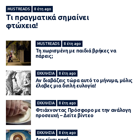
MUSTREADS
8 έτη ago
Τι πραγματικά σημαίνει
φτώχεια!
MUSTREADS
8 έτη ago
Τη χωρισμένη με παιδιά βρήκες να
πάρεις;
ΕΚΚΛΗΣΊΑ
8 έτη ago
Αν διαβάζεις τώρα αυτό το μήνυμα, μόλις
έλαβες μια διπλή ευλογία!
ΕΚΚΛΗΣΊΑ
8 έτη ago
Φτιάχνοντας Πρόσφορο με την ανάλογη
προσευχή – Δείτε βίντεο
ΕΚΚΛΗΣΊΑ
8 έτη ago
Δεν είναι κακό…