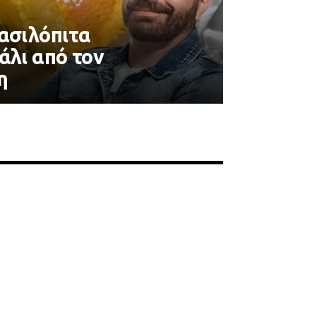
βασιλόπιτα
άλι από τον
η