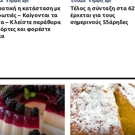
ΔΑ
6 ημέρες ago
ΕΛΛΆΔΑ
6 ημέρες ago
ατική η κατάσταση με
Τέλος η σύνταξη στα 62 
φωτιές – Καίγονται τα
έρχεται για τους
α – Κλείστε παράθυρα
σημερινούς 55άρηδες
πόρτες και φορέστε
κα