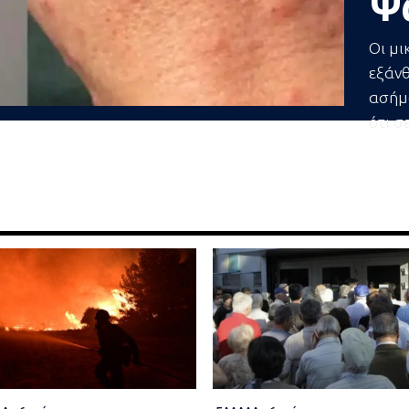
Ψ
Οι μι
εξάν
ασήμα
ότι σε