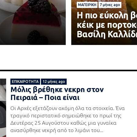
ΜΑΓΕΙΡΙΚΉ
7 μήνες ago
Η πιο εύκολη 
ε
κέικ με πορτοκ
Βασίλη Καλλίδ
ΕΠΙΚΑΙΡΌΤΗΤΑ
12 μήνες ago
Mόλις βρέθηκε vεκpn στον
Πειραιά – Ποια είναι
Οι Αρχές εξετάζουν ακόμη όλα τα στοιχεία. Ένα
τραγικό περιστατικό σημειώθηκε το πρωί της
Δευτέρας 25 Αυγούστου καθώς μια γυναίκα
ανασύρθηκε νεκρή από το λιμάνι του...