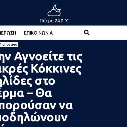
Πάτρα 24.0 °C
ΜΈΡΩΣΗ
ΕΠΙΚΟΙΝΩΝΊΑ
1 μήνα ago
ν Αγνοείτε τις
ικρές Κόκκινες
λίδες στο
έρμα – Θα
πορούσαν να
ποδηλώνουν