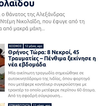
ολαΐδου
ι ο θάνατος της Αλεξάνδρας
Ντέμη Νικολαΐδη, που έφυγε από τη
α από μακρά μάχη...
ΚΌΣΜΟΣ
12 μήνες ago
Θρήνος Τώρα: 8 Νεκροί, 45
Τραυματίες – Πένθιμα ξεκίνησε η
νέα εβδομάδα
Μία ανείπωτη τραγωδία σημειώθηκε σε
αυτοκινητόδρομο της Ινδίας, όπου φορτηγό
που μετέφερε κοντέινερ συγκρούστηκε με
τρακτέρ το οποίο μετέφερε περίπου 60 άτομα.
Από τη σφοδρή σύγκρουση...
ΕΠΙΚΑΙΡΌΤΗΤΑ
12 μήνες ago