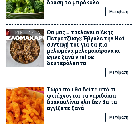
δράση το μπρόκολο
Μετάβαση
Θα μας… τρελάνει ο Άκης
Πετρετζίκης: Έβγαλε την No1
συνταγή του για τα πιο
μελωμένα μελομακάρονα κι
έγινε ξανά viral σε
δευτερόλεπτα
Μετάβαση
Τώρα που θα δείτε από τι
φτιάχνονται τα γαριδάκια
δρακουλίνια κλπ δεν θα τα
αγγίξετε ξανά
Μετάβαση