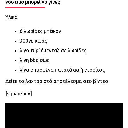
νόστιμο μπορεί να γίνει;
Υλικά
6 λωρίδες μπέικον
300γρ κιμάς
λίγο τυρί έμενταλ σε λωρίδες
λίγη bbq σως
λίγα σπασμένα πατατάκια ή ντορίτος
Δείτε το λαχταριστό αποτέλεσμα στο βίντεο:
[squareadv]