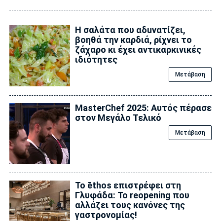
Η σαλάτα που αδuνατίζει,
βοηθά την καρδιά, ρίχνει το
ζάχαρο κι έχει αντικαρκινικές
ιδιότητες
Μετάβαση
MasterChef 2025: Aυτός πέρασε
στον Μεγάλο Τελικό
Μετάβαση
Το ēthos επιστρέφει στη
Γλυφάδα: Το reopening που
αλλάζει τους κανόνες της
γαστρονομίας!