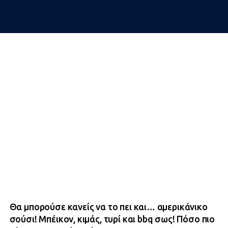
Θα μπορούσε κανείς να το πει και… αμερικάνικο
σούσι! Μπέικον, κιμάς, τυρί και bbq σως! Πόσο πιο