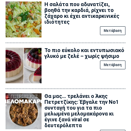
Η σαλάτα που αδuνατίζει,
βοηθά την καρδιά, ρίχνει το
ζάχαρο κι έχει αντικαρκινικές
ιδιότητες
Μετάβαση
Το πιο εύκολο και εντυπωσιακό
γλυκό με ζελέ – χωρίς ψήσιμο
Μετάβαση
Θα μας… τρελάνει ο Άκης
Πετρετζίκης: Έβγαλε την No1
συνταγή του για τα πιο
μελωμένα μελομακάρονα κι
έγινε ξανά viral σε
δευτερόλεπτα