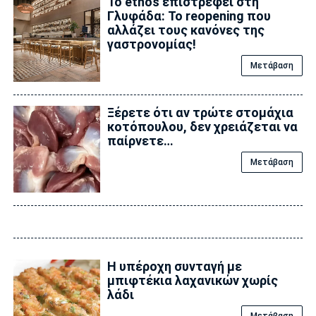
Το ēthos επιστρέφει στη
Γλυφάδα: Το reopening που
αλλάζει τους κανόνες της
γαστρονομίας!
Μετάβαση
Ξέρετε ότι αν τρώτε στομάχια
κοτόπουλου, δεν χρειάζεται να
παίρνετε…
Μετάβαση
Η υπέροχη συνταγή με
μπιφτέκια λαχανικών χωρίς
λάδι
Μετάβαση