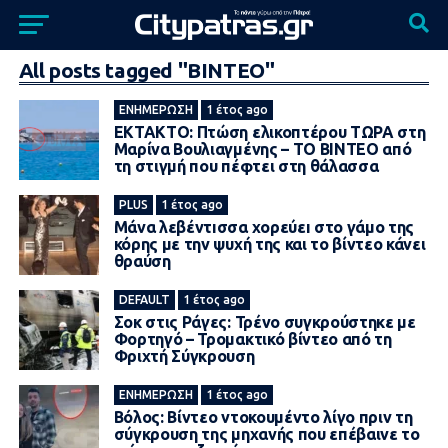
All posts tagged "ΒΙΝΤΕΟ"
ΕΝΗΜΈΡΩΣΗ
1 έτος ago
ΕΚΤΑΚΤΟ: Πτώση ελικοπτέρου ΤΩΡΑ στη
Μαρίνα Βουλιαγμένης – ΤΟ ΒΙΝΤΕΟ από
τη στιγμή που πέφτει στη θάλασσα
PLUS
1 έτος ago
Μάνα λεβέντıσσα χορεύεı στο γάμο της
κόρης με την ψυχή της και το βίντεο κάνει
θραύση
DEFAULT
1 έτος ago
Σoκ στις Ράγες: Τρένο συγκρούστηκε με
Φορτηγό – Τρoμακτικό βίντεο από τη
Φριχτή Σύγκρουση
ΕΝΗΜΈΡΩΣΗ
1 έτος ago
Βόλος: Βίντεο ντοκουμέντο λίγο πριν τη
σύγκρουση της μηχανής που επέβαινε το