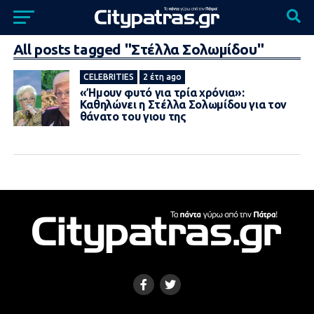
All posts tagged "Στέλλα Σολωμίδου"
CELEBRITIES
2 έτη ago
«Ήμουν φυτό για τρία χρόνια»:
Καθηλώνει η Στέλλα Σολωμίδου για τον
θάνατο του γιου της