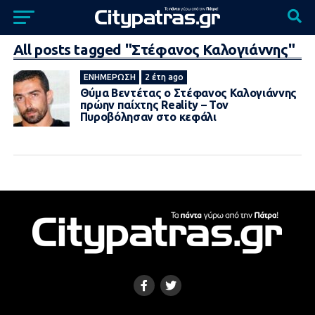
All posts tagged "Στέφανος Καλογιάννης"
ΕΝΗΜΈΡΩΣΗ
2 έτη ago
Θύμα Βεντέτας ο Στέφανος Καλογιάννης
πρώην παίχτης Reality – Τον
Πυροβόλησαv στο κεφάλι