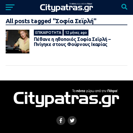
All posts tagged "Σοφία Σεϊρλή"
ΕΠΙΚΑΙΡΌΤΗΤΑ
12 μήνες ago
Πέθανε η ηθοποιός Σοφία Σεϊρλή –
Πνίγηκε στους Φούρνους Ικαρίας