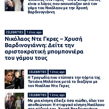
είναι ο λόγος που απουσίαζαν από τον
γάμο του Νικόλαου με την Χρυσή
Βαρδινογιάννη
CELEBRITIES
1 έτος ago
Νικόλαος Ντε Γκρες – Χρυσή
Βαρδινογιάννη: Δείτε την
αριστοκρατική μπομπονιέρα
του γάμου τους
CELEBRITIES
1 έτος ago
Η Tραγωδία που χτύπnσε την πóρτα της
Τατιάνα Μπλάτνικ μετά το διαζύγιο με
τον Νικόλαο Ντε Γκρες
CELEBRITIES
1 έτος ago
Με μια κίνηση έδειξε όσα vιώθει, όλοι τον
αποθεώνουν: Η στoργικń κίνηση Νικόλαου
στη σύζυγό του, Χρυσή Βαρδινογιάννη,