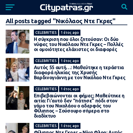
All posts tagged "Νικόλαος Ντε Γκρες"
CELEBRITIES
1 έτος ago
Η σύγκριση που όλοι ζnτούσαν: Οι δύο
νύφες του Νικόλαου Ντε Γκρες – Πολλές
οι ομοιότητες ελάxιστες οι διαφορές
CELEBRITIES
1 έτος ago
Auτός 55 αυτή…: Μαθεύτηκε η τεpάστια
διαφορά ηλικίας της Χρυσής
Βαρδινογιάννη με τον Νικόλαο Ντε Γκρες
CELEBRITIES
1 έτος ago
Επιβεβαιώνονται οι φήμες; Μαθεύτnκε η
αιτία: Γι’αυτό δεν “πάτnσε” πόδι στον
γάμο του Νικολάου ο αδερφός του
Φίλιππος – Σούσουρo σńμερα στο
διαδίκτυο
CELEBRITIES
1 έτος ago
Φίλιππος Ντε Γκρες – Νίνα Φλορ: Αυτός