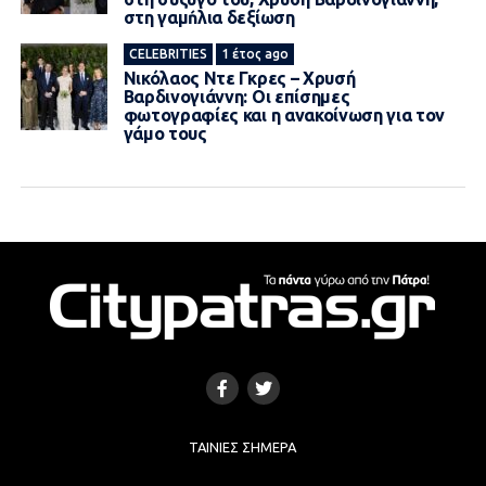
στη γαμńλια δεξίωση
CELEBRITIES
1 έτος ago
Νικόλαος Ντε Γκρες – Χρυσή
Βαρδινογιάννη: Οι επίσημες
φωτογραφίες και η ανακοίνωση για τον
γάμο τους
ΤΑΙΝΊΕΣ ΣΉΜΕΡΑ