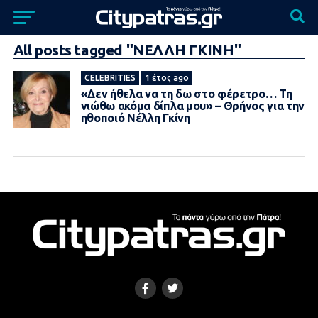
All posts tagged "ΝΕΛΛΗ ΓΚΙΝΗ"
CELEBRITIES
1 έτος ago
«Δεν ήθελα να τη δω στο φέρετρο… Τη
νιώθω ακόμα δίπλα μου» – Θρήνος για την
ηθοποιό Νέλλη Γκίνη