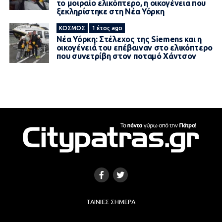
το μοιραίο ελικόπτερο, η οικογένεια που
ξεκληρίστηκε στη Νέα Υόρκη
ΚΌΣΜΟΣ
1 έτος ago
Νέα Υόρκη: Στέλεχος της Siemens και η
οικογένειά του επέβαιναν στο ελικόπτερο
που συνετρίβη στον ποταμό Χάντσον
ΤΑΙΝΊΕΣ ΣΉΜΕΡΑ