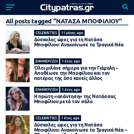
All posts tagged "ΝΑΤΑΣΑ ΜΠΟΦΙΛΙΟΥ"
CELEBRITIES
11 μήνες ago
Δύσκολες ώρες για τη Νατάσα
Μποφίλιου: Ανακοίνωσε τα Τραγικά Νέα
ΕΝΗΜΈΡΩΣΗ
1 έτος ago
Όλοι μιλάνε σήμερα για την Γιάμαλη –
Αποθέωσε την Μποφίλιου και τον
πατέρας της όσο κανείς άλλος
ΕΝΗΜΈΡΩΣΗ
1 έτος ago
Η πρώτη «απάντηση» της Νατάσσας
Μποφίλιου μετά τον σάλo
CELEBRITIES
1 έτος ago
Δύσκολες ώρες για τη Νατάσα
Μποφίλιου: Ανακοίνωσε τα Τραγικά Νέα –