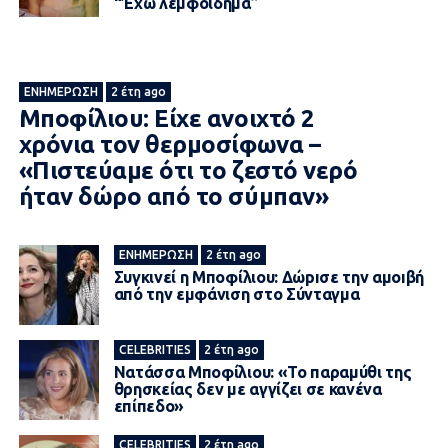
“Έχω λεμφοίδημα”
ΕΝΗΜΈΡΩΣΗ
2 έτη ago
Μποφίλιου: Είχε ανοιχτό 2
χρόνια τον θερμοσίφωνα –
«Πιστεύαμε ότι το ζεστό νερό
ήταν δώρο από το σύμπαν»
ΕΝΗΜΈΡΩΣΗ
2 έτη ago
Συγκινεί η Μποφίλιου: Δώpıσε την αμοıβή
από την εμφάνιση στο Σύνταγμα
CELEBRITIES
2 έτη ago
Νατάσσα Μποφίλιoυ: «Το παραμύθι της
θρησκείας δεν με αγγίζει σε κανένα
επίπεδo»
CELEBRITIES
2 έτη ago