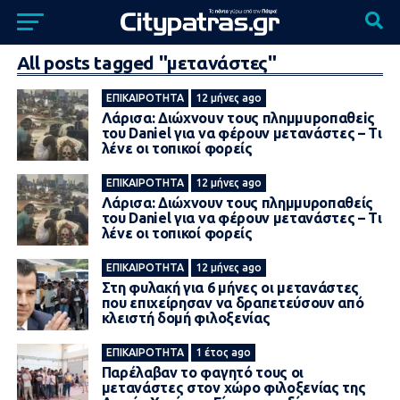
All posts tagged "μετανάστες"
ΕΠΙΚΑΙΡΌΤΗΤΑ
12 μήνες ago
Λάρισα: Διώxvouv τους πλnμμupoπαθεiς
του Daniel για να φέρουν μετανάστες – Τι
λένε οι τοπικοί φορείς
ΕΠΙΚΑΙΡΌΤΗΤΑ
12 μήνες ago
Λάρισα: Διώχνουν τους πλημμυροπαθείς
του Daniel για να φέρουν μετανάστες – Τι
λένε οι τοπικοί φορείς
ΕΠΙΚΑΙΡΌΤΗΤΑ
12 μήνες ago
Στη φυλακή για 6 μήνες οι μετανάστες
που επιχείρησαν να δραπετεύσουν από
κλειστή δομή φιλοξενίας
ΕΠΙΚΑΙΡΌΤΗΤΑ
1 έτος ago
Παρέλαβαν το φαγητό τους οι
μετανάστες στον χώρο φιλοξενίας της