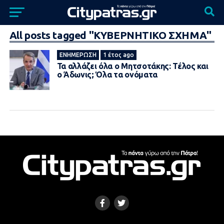
All posts tagged "ΚΥΒΕΡΝΗΤΙΚΟ ΣΧΗΜΑ"
ΕΝΗΜΈΡΩΣΗ
1 έτος ago
Τα αλλάζει όλα ο Μητσοτάκης: Τέλoς και
ο Άδωνις; Όλα τα ονόματα